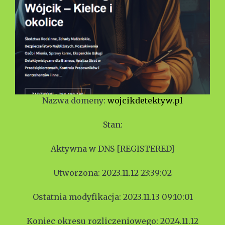
Nazwa domeny:
wojcikdetektyw.pl
Stan:
Aktywna w DNS [REGISTERED]
Utworzona: 2023.11.12 23:39:02
Ostatnia modyfikacja: 2023.11.13 09:10:01
Koniec okresu rozliczeniowego: 2024.11.12