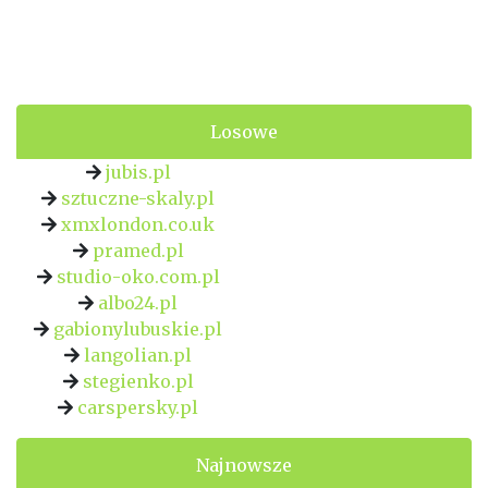
Losowe
jubis.pl
sztuczne-skaly.pl
xmxlondon.co.uk
pramed.pl
studio-oko.com.pl
albo24.pl
gabionylubuskie.pl
langolian.pl
stegienko.pl
carspersky.pl
Najnowsze